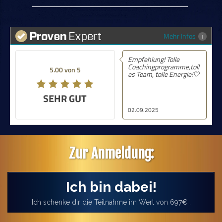
Mehr Infos
Empfehlung! Tolle
Coachingprogramme,toll
5.00 von 5
es Team, tolle Energie!🤍
SEHR GUT
02.09.2025
Zur Anmeldung:
Ich bin dabei!
Ich schenke dir die Teilnahme im Wert von 697€ .